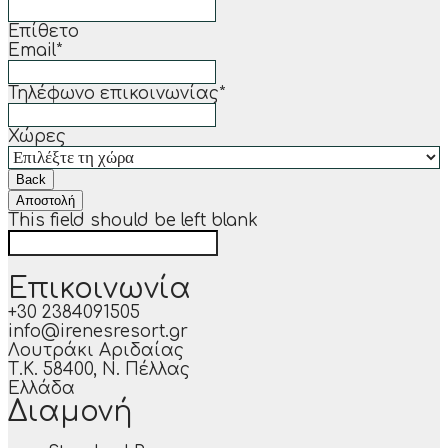
Επίθετο
Email
*
Τηλέφωνο επικοινωνίας
*
Χώρες
Back
Αποστολή
This field should be left blank
Επικοινωνία
+30 2384091505
info@irenesresort.gr
Λουτράκι Αριδαίας
Τ.Κ. 58400, Ν. Πέλλας
Ελλάδα
Διαμονή