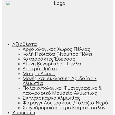
Αξιοθέατα
Αρχαιολογικός Χώρος Πέλλας
Καλή Πεδιάδα (Ντόμπρο Πόλε)
Καταρράκτες Έδεσσας
Λίμνη Βεγορίτιδα – Πέλλα
Λουτρά Πόζαρ
Μαύρο Δάσος
Μονές και εκκλησίες Αριδαίας /
Αλμωπία
Παλαιοντολογικό, Φυσιογραφικό &
Λαογραφικό Μουσείο Αλμωπίας
Σπηλαιοπάρκο Αλμωπίας
Φαράγγι Λουτρακίου / Γαλάζια Νερά
Χιονοδρομικό κέντρο Καϊμακτσαλάν
Υπηρεσίες