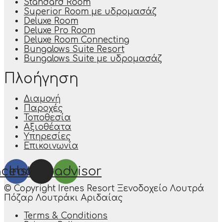
Standard Room
Superior Room με υδρομασάζ
Deluxe Room
Deluxe Pro Room
Deluxe Room Connecting
Bungalows Suite Resort
Bungalows Suite με υδρομασάζ
Πλοήγηση
Διαμονή
Παροχές
Τοποθεσία
Αξιοθέατα
Υπηρεσίες
Επικοινωνία
acebook
Instagram
Tripadvisor
© Copyright Irenes Resort Ξενοδοχείο Λουτρά
Πόζαρ Λουτράκι Αριδαίας
Terms & Conditions