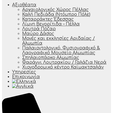
Αξιοθέατα
Αρχαιολογικός Χώρος Πέλλας
Καλή Πεδιάδα (Ντόμπρο Πόλε)
Καταρράκτες Έδεσσας
Λίμνη Βεγορίτιδα – Πέλλα
Λουτρά Πόζαρ
Μαύρο Δάσος
Μονές και εκκλησίες Αριδαίας /
Αλμωπία
Παλαιοντολογικό, Φυσιογραφικό &
Λαογραφικό Μουσείο Αλμωπίας
Σπηλαιοπάρκο Αλμωπίας
Φαράγγι Λουτρακίου / Γαλάζια Νερά
Χιονοδρομικό κέντρο Καϊμακτσαλάν
Υπηρεσίες
Επικοινωνία