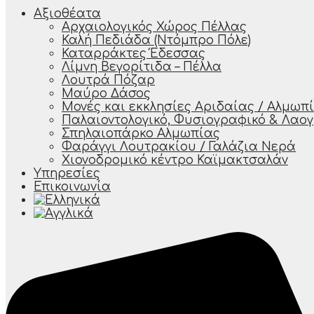
Αξιοθέατα
Αρχαιολογικός Χώρος Πέλλας
Καλή Πεδιάδα (Ντόμπρο Πόλε)
Καταρράκτες Έδεσσας
Λίμνη Βεγορίτιδα – Πέλλα
Λουτρά Πόζαρ
Μαύρο Δάσος
Μονές και εκκλησίες Αριδαίας / Αλμωπ
Παλαιοντολογικό, Φυσιογραφικό & Λαο
Σπηλαιοπάρκο Αλμωπίας
Φαράγγι Λουτρακίου / Γαλάζια Νερά
Χιονοδρομικό κέντρο Καϊμακτσαλάν
Υπηρεσίες
Επικοινωνία