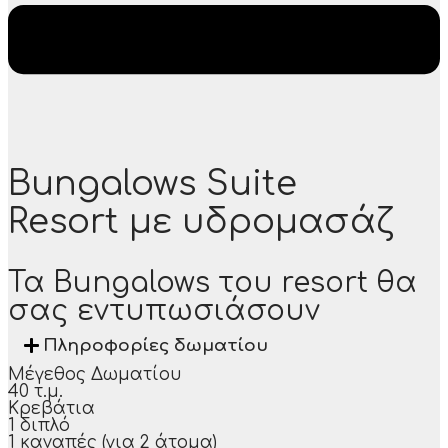
Bungalows Suite
Resort με υδρομασάζ
Τα Bungalows του resort θα
σας εντυπωσιάσουν
Πληροφορίες δωματίου
Μέγεθος Δωματίου
40 τ.μ.
Κρεβάτια
1 διπλό
1 καναπές (για 2 άτομα)