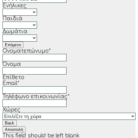
Ενήλικες
Παιδιά
Δωμάτια
Επόμενο
Ονοματεπώνυμο
*
Όνομα
Επίθετο
Email
*
Τηλέφωνο επικοινωνίας
*
Χώρες
Back
Αποστολή
This field should be left blank