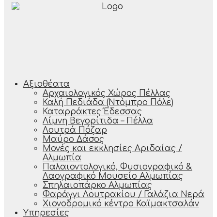
Αξιοθέατα
Αρχαιολογικός Χώρος Πέλλας
Καλή Πεδιάδα (Ντόμπρο Πόλε)
Καταρράκτες Έδεσσας
Λίμνη Βεγορίτιδα – Πέλλα
Λουτρά Πόζαρ
Μαύρο Δάσος
Μονές και εκκλησίες Αριδαίας /
Αλμωπία
Παλαιοντολογικό, Φυσιογραφικό &
Λαογραφικό Μουσείο Αλμωπίας
Σπηλαιοπάρκο Αλμωπίας
Φαράγγι Λουτρακίου / Γαλάζια Νερά
Χιονοδρομικό κέντρο Καϊμακτσαλάν
Υπηρεσίες