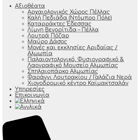
Αξιοθέατα
Αρχαιολογικός Χώρος Πέλλας
Καλή Πεδιάδα (Ντόμπρο Πόλε)
Καταρράκτες Έδεσσας
Λίμνη Βεγορίτιδα – Πέλλα
Λουτρά Πόζαρ
Μαύρο Δάσος
Μονές και εκκλησίες Αριδαίας /
Αλμωπία
Παλαιοντολογικό, Φυσιογραφικό &
Λαογραφικό Μουσείο Αλμωπίας
Σπηλαιοπάρκο Αλμωπίας
Φαράγγι Λουτρακίου / Γαλάζια Νερά
Χιονοδρομικό κέντρο Καϊμακτσαλάν
Υπηρεσίες
Επικοινωνία