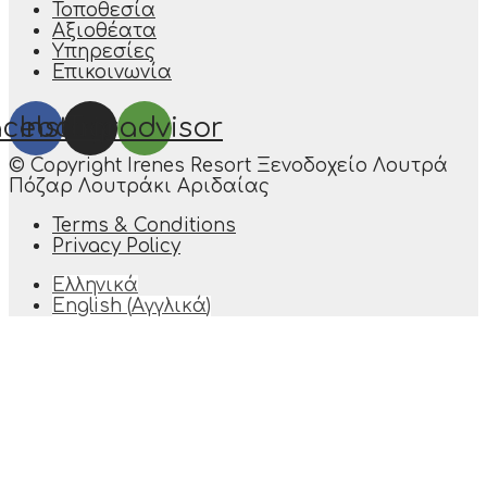
Τοποθεσία
Αξιοθέατα
Υπηρεσίες
Επικοινωνία
acebook
Instagram
Tripadvisor
© Copyright Irenes Resort Ξενοδοχείο Λουτρά
Πόζαρ Λουτράκι Αριδαίας
Terms & Conditions
Privacy Policy
Ελληνικά
English
(
Αγγλικά
)