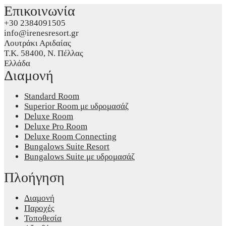
Επικοινωνία
+30 2384091505
info@irenesresort.gr
Λουτράκι Αριδαίας
Τ.Κ. 58400, Ν. Πέλλας
Ελλάδα
Διαμονή
Standard Room
Superior Room με υδρομασάζ
Deluxe Room
Deluxe Pro Room
Deluxe Room Connecting
Bungalows Suite Resort
Bungalows Suite με υδρομασάζ
Πλοήγηση
Διαμονή
Παροχές
Τοποθεσία