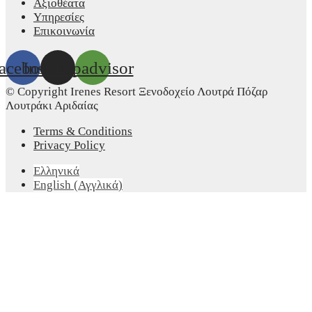
Αξιοθέατα
Υπηρεσίες
Επικοινωνία
acebook
Instagram
Tripadvisor
© Copyright Irenes Resort Ξενοδοχείο Λουτρά Πόζαρ
Λουτράκι Αριδαίας
Terms & Conditions
Privacy Policy
Ελληνικά
English
(
Αγγλικά
)