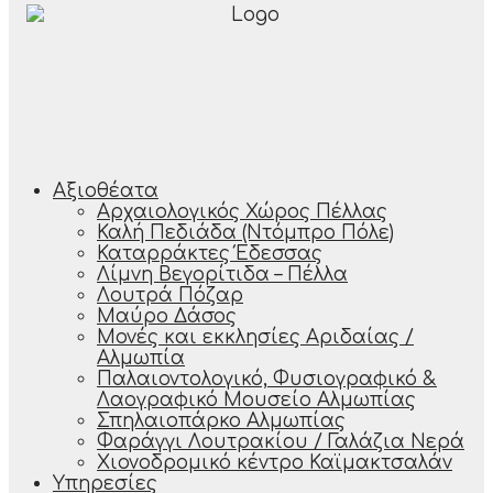
Αξιοθέατα
Αρχαιολογικός Χώρος Πέλλας
Καλή Πεδιάδα (Ντόμπρο Πόλε)
Καταρράκτες Έδεσσας
Λίμνη Βεγορίτιδα – Πέλλα
Λουτρά Πόζαρ
Μαύρο Δάσος
Μονές και εκκλησίες Αριδαίας /
Αλμωπία
Παλαιοντολογικό, Φυσιογραφικό &
Λαογραφικό Μουσείο Αλμωπίας
Σπηλαιοπάρκο Αλμωπίας
Φαράγγι Λουτρακίου / Γαλάζια Νερά
Χιονοδρομικό κέντρο Καϊμακτσαλάν
Υπηρεσίες