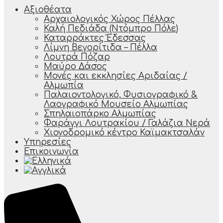
Αξιοθέατα
Αρχαιολογικός Χώρος Πέλλας
Καλή Πεδιάδα (Ντόμπρο Πόλε)
Καταρράκτες Έδεσσας
Λίμνη Βεγορίτιδα – Πέλλα
Λουτρά Πόζαρ
Μαύρο Δάσος
Μονές και εκκλησίες Αριδαίας /
Αλμωπία
Παλαιοντολογικό, Φυσιογραφικό &
Λαογραφικό Μουσείο Αλμωπίας
Σπηλαιοπάρκο Αλμωπίας
Φαράγγι Λουτρακίου / Γαλάζια Νερά
Χιονοδρομικό κέντρο Καϊμακτσαλάν
Υπηρεσίες
Επικοινωνία