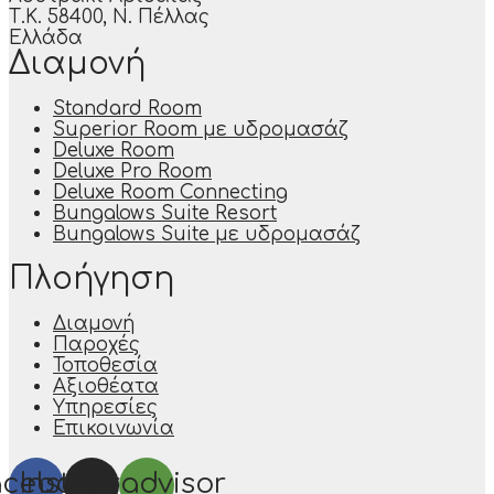
Τ.Κ. 58400, Ν. Πέλλας
Ελλάδα
Διαμονή
Standard Room
Superior Room με υδρομασάζ
Deluxe Room
Deluxe Pro Room
Deluxe Room Connecting
Bungalows Suite Resort
Bungalows Suite με υδρομασάζ
Πλοήγηση
Διαμονή
Παροχές
Τοποθεσία
Αξιοθέατα
Υπηρεσίες
Επικοινωνία
acebook
Instagram
Tripadvisor